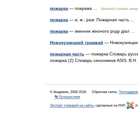
пожарка
— покража …
Краткий словарь анаг
пожарка
— и; ж.; разг. Пожарная часть 
пожарка
— іменник жіночого роду діал 
Новокузнецкий трамвай
— Новокузнецк
пожарная часть
— пожарка Словарь русски
пожарка (2) Словарь синонимов ASIS. В.
© Академик, 2000-2026
Обратная связь:
Техподдерж
👣 Путешествия
Экспорт словарей на сайты
, сделанные на PHP,
Jo