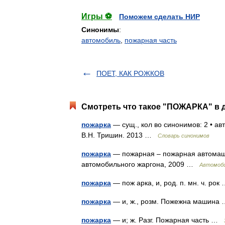
Игры ⚽
Поможем сделать НИР
Синонимы
:
автомобиль
,
пожарная часть
ПОЕТ, КАК РОЖКОВ
Смотреть что такое "ПОЖАРКА" в д
пожарка
— сущ., кол во синонимов: 2 • ав
В.Н. Тришин. 2013 …
Словарь синонимов
пожарка
— пожарная – пожарная автомаш
автомобильного жаргона, 2009 …
Автомоби
пожарка
— пож арка, и, род. п. мн. ч. ро
пожарка
— и, ж., розм. Пожежна машин
пожарка
— и; ж. Разг. Пожарная часть …