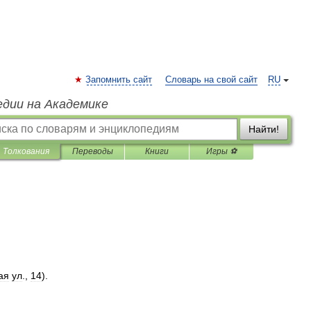
Запомнить сайт
Словарь на свой сайт
RU
едии на Академике
Найти!
Толкования
Переводы
Книги
Игры ⚽
ая
ул
.,
14
).