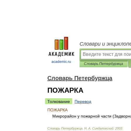
Словари и энциклоп
academic.ru
Словарь Петербуржца
Словарь Петербуржца
ПОЖАРКА
Толкование
Перевод
ПОЖАРКА
Микрорайон
у
пожарной
части
(
Задворн
Словарь
Петербуржца
.
Н
.
А
.
Синдаловский
.
2003
.