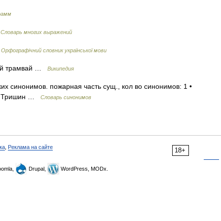
рамм
…
Словарь многих выражений
…
Орфографічний словник української мови
ий трамвай …
Википедия
х синонимов. пожарная часть сущ., кол во синонимов: 1 •
Н. Тришин …
Словарь синонимов
ка
,
Реклама на сайте
18+
omla,
Drupal,
WordPress, MODx.